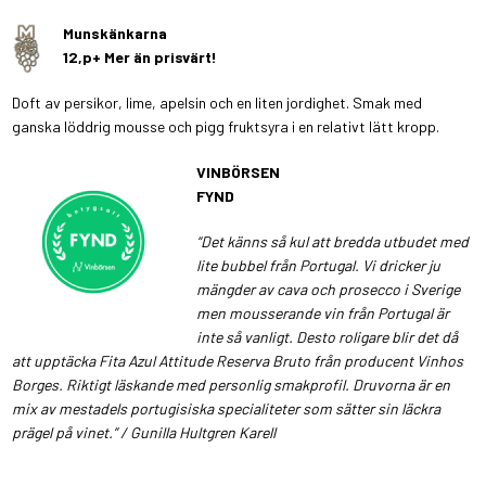
Munskänkarna
12,p+ Mer än prisvärt!
Doft av persikor, lime, apelsin och en liten jordighet. Smak med
ganska löddrig mousse och pigg fruktsyra i en relativt lätt kropp.
VINBÖRSEN
FYND
“Det känns så kul att bredda utbudet med
lite bubbel från Portugal. Vi dricker ju
mängder av cava och prosecco i Sverige
men mousserande vin från Portugal är
inte så vanligt. Desto roligare blir det då
att upptäcka Fita Azul Attitude Reserva Bruto från producent Vinhos
Borges. Riktigt läskande med personlig smakprofil. Druvorna är en
mix av mestadels portugisiska specialiteter som sätter sin läckra
prägel på vinet.” / Gunilla Hultgren Karell