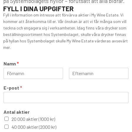
på Systembolagets hyllor – förutsatt att alla bidrar.
FYLL I DINA UPPGIFTER
Fyll i information om intresse att förvärva aktier i My Wine Estate. Vi
kommer att återkomma till er. Vår önskan är att vi får många som vill
teckna och engagera sig i verksamheten. Idag finns våra drycker som
beställningssortiment hos Systembolaget, skulle våra drycker finnas
på hyllan hos Systembolaget skulle My Wine Estate värderas avsevärt
mer.
Namn
*
F
S
ö
i
E-post
*
r
s
s
t
t
Antal aktier
20 000 aktier (1000 kr)
40 000 aktier (2000 kr)