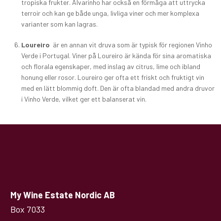
tropiska frukter. Alvarinho har också en förmåga att uttrycka
terroir och kan ge både unga, livliga viner och mer komplexa
varianter som kan lagras.
Loureiro
är en annan vit druva som är typisk för regionen Vinho
Verde i Portugal. Viner på Loureiro är kända för sina aromatiska
och florala egenskaper, med inslag av citrus, lime och ibland
honung eller rosor. Loureiro ger ofta ett friskt och fruktigt vin
med en lätt blommig doft. Den är ofta blandad med andra druvor
i Vinho Verde, vilket ger ett balanserat vin.
My Wine Estate Nordic AB
Box 7033