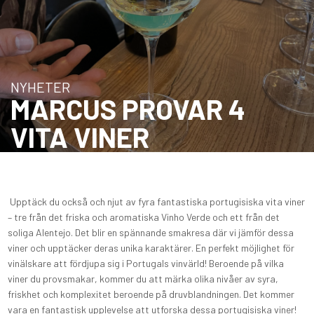
NYHETER
MARCUS PROVAR 4
VITA VINER
Upptäck du också och njut av fyra fantastiska portugisiska vita viner
– tre från det friska och aromatiska Vinho Verde och ett från det
soliga Alentejo. Det blir en spännande smakresa där vi jämför dessa
viner och upptäcker deras unika karaktärer. En perfekt möjlighet för
vinälskare att fördjupa sig i Portugals vinvärld! Beroende på vilka
viner du provsmakar, kommer du att märka olika nivåer av syra,
friskhet och komplexitet beroende på druvblandningen. Det kommer
vara en fantastisk upplevelse att utforska dessa portugisiska viner!