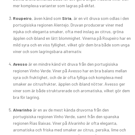
mer komplexa varianter som lagras på ekfat.
Roupeiro
, även känd som
Síria
, är en vit druva som odlas i den
portugisiska regionen Alentejo. Druvan producerar viner med
mjuka och eleganta smaker, ofta med inslag av citrus, gröna
äpplen och ibland en lätt blommighet. Vinerna på Roupeiro har en
mild syra och en viss fyllighet, vilket gör dem bra både som unga
viner och som lagringsbara alternativ.
Avesso
är en mindre känd vit druva från den portugisiska
regionen Vinho Verde. Viner på Avesso har en bra balans mellan
syra och fruktighet, och de är ofta fylliga och komplexa med
smaker av citrusfrukter, äpplen och ibland nötter. Avesso ger
viner som är både strukturerade och aromatiska, vilket gör dem
bra för lagring.
Alvarinho
är en av de mest kända druvorna från den
portugisiska regionen Vinho Verde, samt från den spanska
regionen Rías Baixas. Viner på Alvarinho är ofta eleganta,
aromatiska och friska med smaker av citrus, persika, lime och