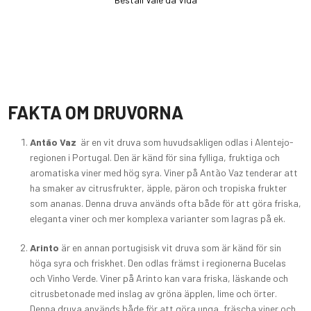
FAKTA OM DRUVORNA
Antão Vaz
är en vit druva som huvudsakligen odlas i Alentejo-
regionen i Portugal. Den är känd för sina fylliga, fruktiga och
aromatiska viner med hög syra. Viner på Antão Vaz tenderar att
ha smaker av citrusfrukter, äpple, päron och tropiska frukter
som ananas. Denna druva används ofta både för att göra friska,
eleganta viner och mer komplexa varianter som lagras på ek.
Arinto
är en annan portugisisk vit druva som är känd för sin
höga syra och friskhet. Den odlas främst i regionerna Bucelas
och Vinho Verde. Viner på Arinto kan vara friska, läskande och
citrusbetonade med inslag av gröna äpplen, lime och örter.
Denna druva används både för att göra unga, fräscha viner och