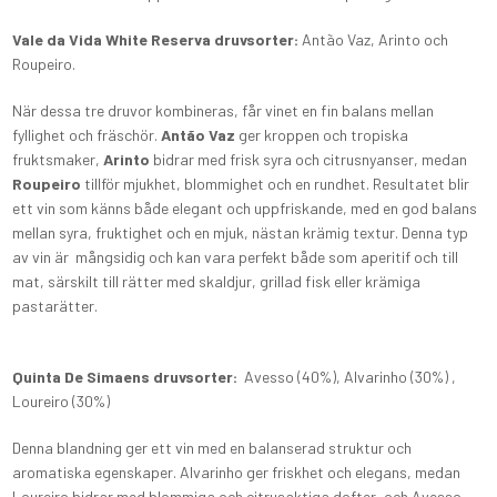
Vale
da Vida White Reserva druvsorter:
Antão Vaz, Arinto och
Roupeiro.
När dessa tre druvor kombineras, får vinet en fin balans mellan
fyllighet och fräschör.
Antão Vaz
ger kroppen och tropiska
fruktsmaker,
Arinto
bidrar med frisk syra och citrusnyanser, medan
Roupeiro
tillför mjukhet, blommighet och en rundhet. Resultatet blir
ett vin som känns både elegant och uppfriskande, med en god balans
mellan syra, fruktighet och en mjuk, nästan krämig textur. Denna typ
av vin är mångsidig och kan vara perfekt både som aperitif och till
mat, särskilt till rätter med skaldjur, grillad fisk eller krämiga
pastarätter.
Quinta De Simaens druvsorter:
Avesso (40%), Alvarinho (30%) ,
Loureiro (30%)
Denna blandning ger ett vin med en balanserad struktur och
aromatiska egenskaper. Alvarinho ger friskhet och elegans, medan
Loureiro bidrar med blommiga och citrusaktiga dofter, och Avesso