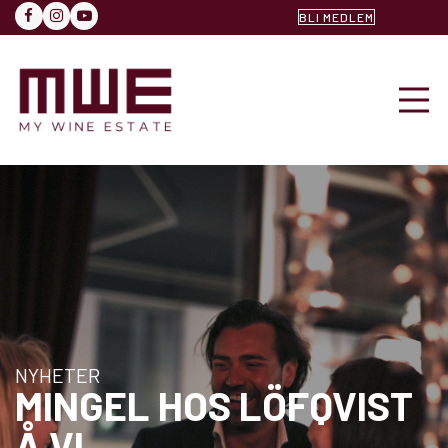
BLI MEDLEM
FACEBOOK
INSTAGRAM
YOUTUBE
NYHETER
MINGEL HOS LÖFQVIST
Å VI