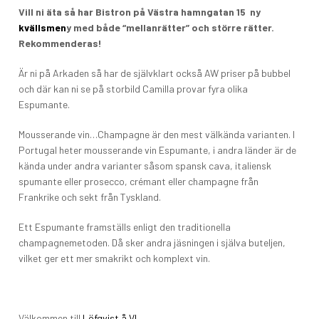
Vill ni äta så har Bistron på Västra hamngatan 15 ny
kvällsmen
y med både “mellanrätter” och större rätter.
Rekommenderas!
Är ni på Arkaden så har de självklart också AW priser på bubbel
och där kan ni se på storbild Camilla provar fyra olika
Espumante.
Mousserande vin…Champagne är den mest välkända varianten. I
Portugal heter mousserande vin Espumante, i andra länder är de
kända under andra varianter såsom spansk cava, italiensk
spumante eller prosecco, crémant eller champagne från
Frankrike och sekt från Tyskland.
Ett Espumante framställs enligt den traditionella
champagnemetoden. Då sker andra jäsningen i själva buteljen,
vilket ger ett mer smakrikt och komplext vin.
Välkommen till
Löfqvist å VI.