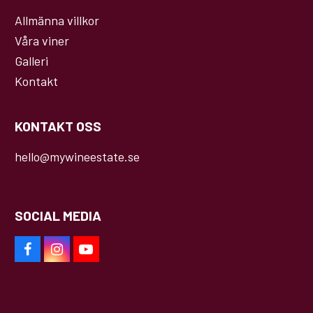
Allmänna villkor
Våra viner
Galleri
Kontakt
KONTAKT OSS
hello@mywineestate.se
SOCIAL MEDIA
F
I
Y
a
n
o
c
s
u
e
t
T
b
a
u