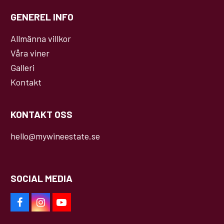
GENEREL INFO
Allmänna villkor
Våra viner
Galleri
Kontakt
KONTAKT OSS
hello@mywineestate.se
SOCIAL MEDIA
F
I
Y
a
n
o