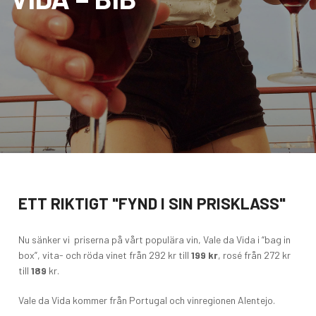
ETT RIKTIGT "FYND I SIN PRISKLASS"
Nu sänker vi priserna på vårt populära vin, Vale da Vida i “bag in
box”, vita- och röda vinet från 292 kr till
199 kr
, rosé från 272 kr
till
189
kr.
Vale da Vida kommer från Portugal och vinregionen Alentejo.