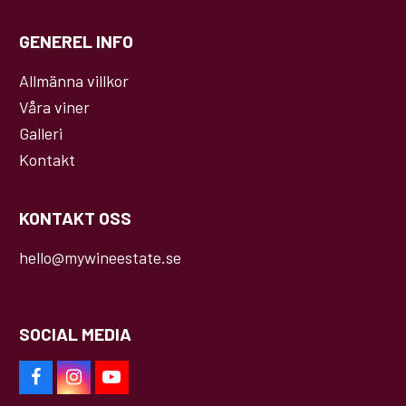
GENEREL INFO
Allmänna villkor
Våra viner
Galleri
Kontakt
KONTAKT OSS
hello@mywineestate.se
SOCIAL MEDIA
F
I
Y
a
n
o